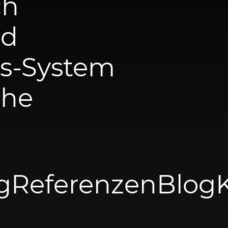
ch
nd
s-System
che
g
Referenzen
Blog