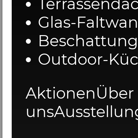
Terrassenda
Glas-Faltwa
Beschattung
Outdoor-Kü
Aktionen
Über
uns
Ausstellun