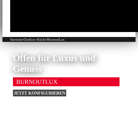
Startseite
/
Outdoor-Küche
/
BurnoutLux
Offen für Luxus und
Genuss
BURNOUTLUX
JETZT KONFIGURIEREN