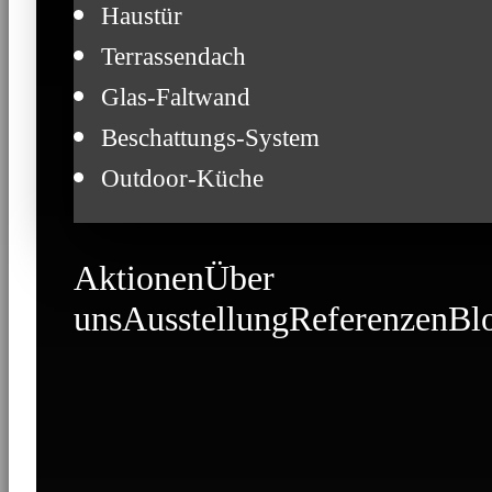
Haustür
Terrassendach
Glas-Faltwand
Beschattungs-System
Outdoor-Küche
Aktionen
Über
uns
Ausstellung
Referenzen
Bl