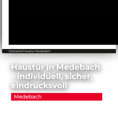
Startseite
/
Haustür Medebach
Haustür in Medebach
– individuell, sicher,
eindrucksvoll
Medebach