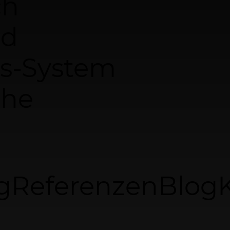
ch
nd
s-System
che
g
Referenzen
Blog