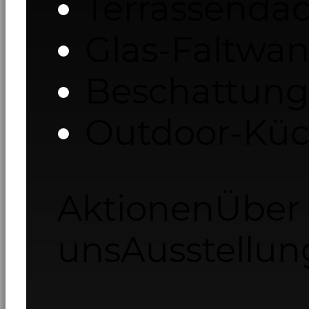
Terrassenda
Glas-Faltwa
Beschattung
Outdoor-Kü
Aktionen
Über
uns
Ausstellun