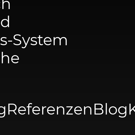
ch
nd
s-System
che
g
Referenzen
Blog