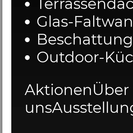
Terrassenda
Glas-Faltwa
Beschattung
Outdoor-Kü
Aktionen
Über
uns
Ausstellun