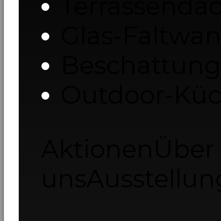
Terrassenda
Glas-Faltwa
Beschattung
Outdoor-Kü
Aktionen
Über
uns
Ausstellun