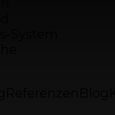
ch
nd
s-System
che
g
Referenzen
Blog